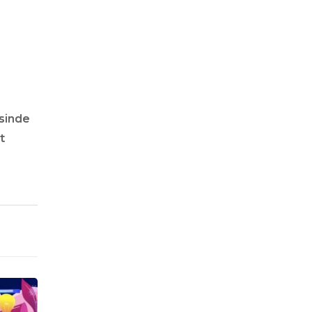
esinde
t