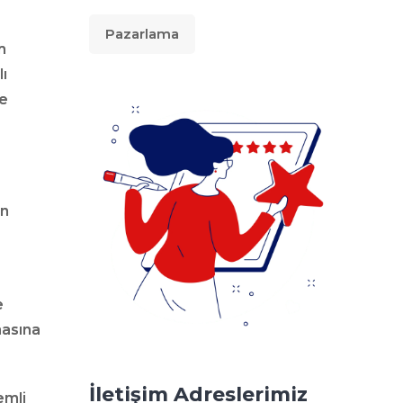
Pazarlama
m
lı
ve
en
e
masına
İletişim Adreslerimiz
emli