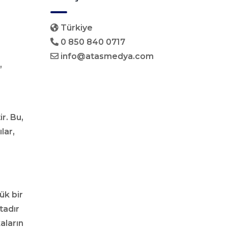
Türkiye
0 850 840 0717
info@atasmedya.com
,
r. Bu,
lar,
ük bir
tadır
aların