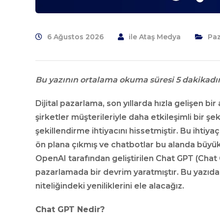
6 Ağustos 2026
ile
Ataş Medya
Pa
Bu yazının ortalama okuma süresi 5 dakikadır
Dijital pazarlama, son yıllarda hızla gelişen bir 
şirketler müşterileriyle daha etkileşimli bir şe
şekillendirme ihtiyacını hissetmiştir. Bu ihtiy
ön plana çıkmış ve chatbotlar bu alanda büyük
OpenAI tarafından geliştirilen Chat GPT (Chat G
pazarlamada bir devrim yaratmıştır. Bu yazıda,
niteliğindeki yeniliklerini ele alacağız.
Chat GPT Nedir?