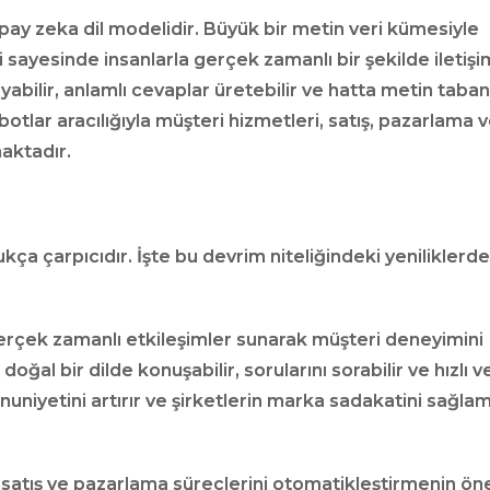
apay zeka dil modelidir. Büyük bir metin veri kümesiyle
 sayesinde insanlarla gerçek zamanlı bir şekilde iletişi
layabilir, anlamlı cevaplar üretebilir ve hatta metin taban
tbotlar aracılığıyla müşteri hizmetleri, satış, pazarlama 
aktadır.
ukça çarpıcıdır. İşte bu devrim niteliğindeki yeniliklerd
gerçek zamanlı etkileşimler sunarak müşteri deneyimini
 doğal bir dilde konuşabilir, sorularını sorabilir ve hızlı v
nuniyetini artırır ve şirketlerin marka sadakatini sağla
satış ve pazarlama süreçlerini otomatikleştirmenin ön