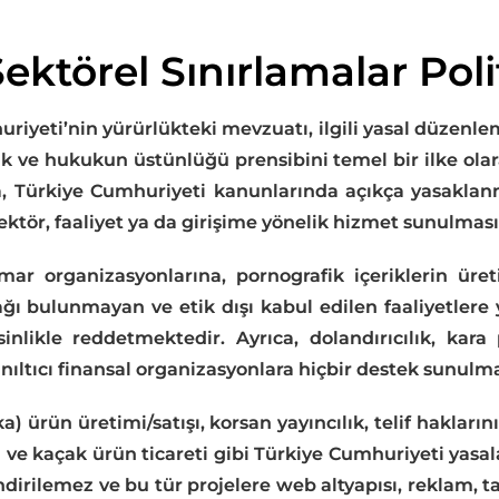
ktörel Sınırlamalar Poli
riyeti’nin yürürlükteki mevzuatı, ilgili yasal düzenlem
k ve hukukun üstünlüğü prensibini temel bir ilke ola
 Türkiye Cumhuriyeti kanunlarında açıkça yasaklanm
ktör, faaliyet ya da girişime yönelik hizmet sunulma
mar organizasyonlarına, pornografik içeriklerin üreti
 bulunmayan ve etik dışı kabul edilen faaliyetlere yö
nlikle reddetmektedir. Ayrıca, dolandırıcılık, kara 
anıltıcı finansal organizasyonlara hiçbir destek sunulma
) ürün üretimi/satışı, korsan yayıncılık, telif haklarını
şı ve kaçak ürün ticareti gibi Türkiye Cumhuriyeti yasal
ilendirilemez ve bu tür projelere web altyapısı, reklam,