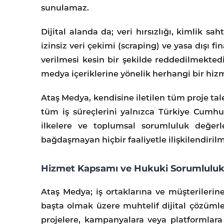
sunulamaz.
Dijital alanda da; veri hırsızlığı, kimlik sah
izinsiz veri çekimi (scraping) ve yasa dışı fi
verilmesi kesin bir şekilde reddedilmekted
medya içeriklerine yönelik herhangi bir hizm
Ataş Medya, kendisine iletilen tüm proje ta
tüm iş süreçlerini yalnızca Türkiye Cumhuri
ilkelere ve toplumsal sorumluluk değerl
bağdaşmayan hiçbir faaliyetle ilişkilendiril
Hizmet Kapsamı ve Hukuki Sorumlulukl
Ataş Medya; iş ortaklarına ve müşterilerine
başta olmak üzere muhtelif dijital çözümler
projelere, kampanyalara veya platformlara 