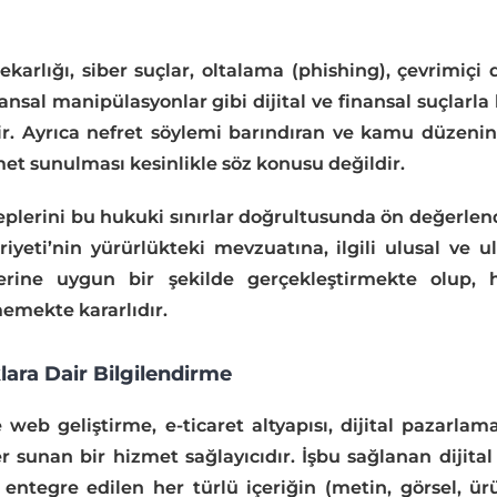
tekarlığı, siber suçlar, oltalama (phishing), çevrimiçi d
nansal manipülasyonlar gibi dijital ve finansal suçlarla
ir. Ayrıca nefret söylemi barındıran ve kamu düzeni
et sunulması kesinlikle söz konusu değildir.
leplerini bu hukuki sınırlar doğrultusunda ön değerlen
yeti’nin yürürlükteki mevzuatına, ilgili ulusal ve u
erine uygun bir şekilde gerçekleştirmekte olup, 
memekte kararlıdır.
ara Dair Bilgilendirme
 web geliştirme, e-ticaret altyapısı, dijital pazarla
 sunan bir hizmet sağlayıcıdır. İşbu sağlanan dijita
entegre edilen her türlü içeriğin (metin, görsel, ür