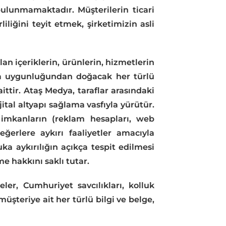
lunmamaktadır. Müşterilerin ticari
liğini teyit etmek, şirketimizin asli
n içeriklerin, ürünlerin, hizmetlerin
ına uygunluğundan doğacak her türlü
ttir. Ataş Medya, taraflar arasındaki
ijital altyapı sağlama vasfıyla yürütür.
l imkanların (reklam hesapları, web
ğerlere aykırı faaliyetler amacıyla
a aykırılığın açıkça tespit edilmesi
e hakkını saklı tutar.
er, Cumhuriyet savcılıkları, kolluk
üşteriye ait her türlü bilgi ve belge,