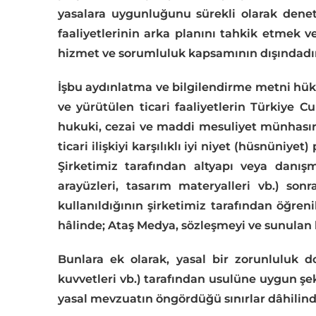
yasalara uygunluğunu sürekli olarak den
faaliyetlerinin arka planını tahkik etmek v
hizmet ve sorumluluk kapsamının dışındadı
İşbu aydınlatma ve bilgilendirme metni hükü
ve yürütülen ticari faaliyetlerin Türkiye
hukuki, cezai ve maddi mesuliyet münhasıran
ticari ilişkiyi karşılıklı iyi niyet (hüsnüniye
Şirketimiz tarafından altyapı veya danış
arayüzleri, tasarım materyalleri vb.) son
kullanıldığının şirketimiz tarafından öğre
hâlinde; Ataş Medya, sözleşmeyi ve sunulan h
Bunlara ek olarak, yasal bir zorunluluk d
kuvvetleri vb.) tarafından usulüne uygun şeki
yasal mevzuatın öngördüğü sınırlar dâhilind