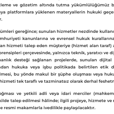
etleme ve gözetim altında tutma yükümlülüğümüz bu
eya platformlara yüklenen materyallerin hukuki geçerli
r.
mleri gereğince; sunulan hizmetler nezdinde kullanıla
 Cumhuriyeti kanunlarına ve evrensel hukuk kurallar
 hizmeti talep eden müşteriye (hizmet alan taraf) ai
t) prensipleri çerçevesinde, yalnızca teknik, yaratıcı ve d
manlık desteği sağlanan projelerde, sunulan dijita
radan hukuka veya işbu politikada belirtilen etik de
nilmesi, bu yönde makul bir şüphe oluşması veya hukuk
izmeti tek taraflı ve tazminatsız olarak derhal feshetm
oğması ve yetkili adli veya idari merciler (mahkemel
lde talep edilmesi hâlinde; ilgili projeye, hizmete ve m
e resmi makamlarla ivedilikle paylaşılacaktır.